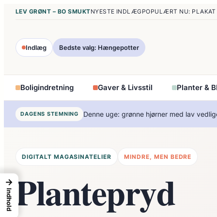
Spring
LEV GRØNT – BO SMUKT
NYESTE INDLÆG
POPULÆRT NU: PLAKAT
til
indhold
Indlæg
Bedste valg: Hængepotter
Boligindretning
Gaver & Livsstil
Planter & 
Denne uge: grønne hjørner med lav vedlig
DAGENS STEMNING
DIGITALT MAGASINATELIER
MINDRE, MEN BEDRE
Plantepryd
→
Indhold