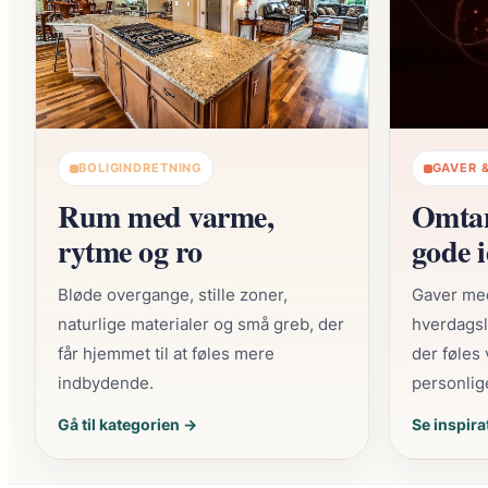
BOLIGINDRETNING
GAVER &
Rum med varme,
Omtan
rytme og ro
gode 
Bløde overgange, stille zoner,
Gaver me
naturlige materialer og små greb, der
hverdagsl
får hjemmet til at føles mere
der føles
indbydende.
personlig
Gå til kategorien →
Se inspir