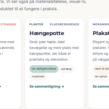
s. Vi ser også på materialefølelse, visuel ro,
uktet til at fungere i praksis.
STEMNING
PLANTER
PLADSBESPARENDE
INDRAMNI
Hængepotte
Plak
emme med
Skab grøn højde, blød
Elegant og 
ærværende,
bevægelse og mere plads med
plakater, 
 i
hængepotter, der både er
lettere o
praktiske og dekorative.
på vægge
lav vedligeholdelse
nemt at ski
ophæng
materialer
let udtryk
→
Se sammenligning →
Se samme