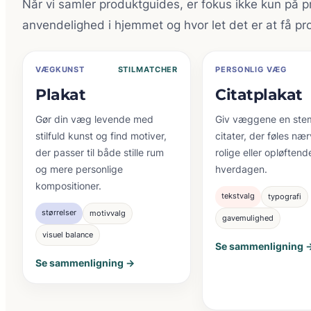
Når vi samler produktguides, er fokus ikke kun på pri
anvendelighed i hjemmet og hvor let det er at få prod
VÆGKUNST
STILMATCHER
PERSONLIG VÆG
Plakat
Citatplakat
Gør din væg levende med
Giv væggene en st
stilfuld kunst og find motiver,
citater, der føles n
der passer til både stille rum
rolige eller opløftende
og mere personlige
hverdagen.
kompositioner.
tekstvalg
typografi
størrelser
motivvalg
gavemulighed
visuel balance
Se sammenligning 
Se sammenligning →