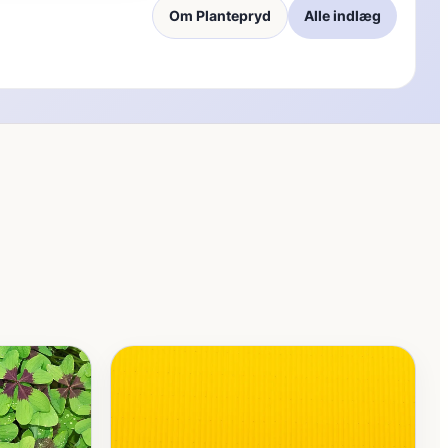
Om Plantepryd
Alle indlæg