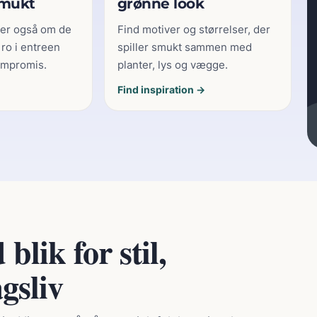
smukt
grønne look
ler også om de
Find motiver og størrelser, der
 ro i entreen
spiller smukt sammen med
ompromis.
planter, lys og vægge.
Find inspiration →
lik for stil,
gsliv