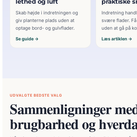
lethed og luft
praktiske 
Skab højde i indretningen og
Indretning hand
giv planterne plads uden at
svære flader. Få
optage bord- og gulvflader.
uden at gå på k
Se guide →
Læs artiklen →
UDVALGTE BEDSTE VALG
Sammenligninger med b
brugbarhed og hverda