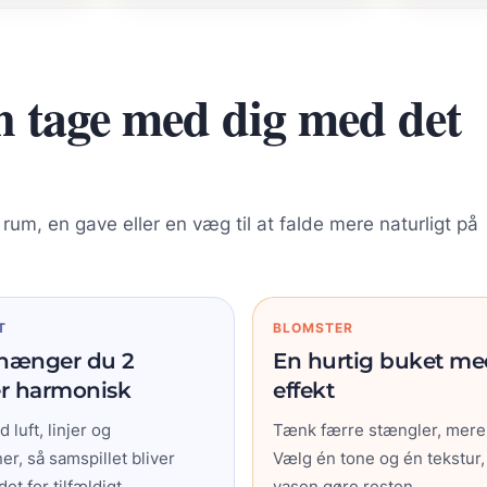
n tage med dig med det
 rum, en gave eller en væg til at falde mere naturligt på
T
BLOMSTER
hænger du 2
En hurtig buket me
er harmonisk
effekt
 luft, linjer og
Tænk færre stængler, mere
er, så samspillet bliver
Vælg én tone og én tekstur,
edet for tilfældigt.
vasen gøre resten.