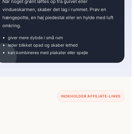
Når noget grønt løftes op fra gulvet eller
vindueskarmen, skaber det lag i rummet. Prøv en
hængepotte, en høj piedestal eller en hylde med luft
omkring.
giver mere dybde i små rum
leder blikket opad og skaber lethed
kan kombineres med plakater eller spejle
INDEHOLDER AFFILIATE-LINKS