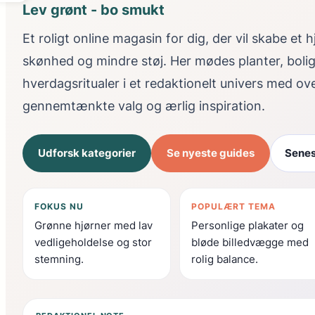
Lev grønt - bo smukt
Et roligt online magasin for dig, der vil skabe et
skønhed og mindre støj. Her mødes planter, boli
hverdagsritualer i et redaktionelt univers med ov
gennemtænkte valg og ærlig inspiration.
Udforsk kategorier
Se nyeste guides
Senes
FOKUS NU
POPULÆRT TEMA
Grønne hjørner med lav
Personlige plakater og
vedligeholdelse og stor
bløde billedvægge med
stemning.
rolig balance.