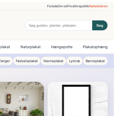
Forside
Om os
Privatlivspolitik
Nyhedsbrev
Søg
plakat
Naturplakat
Hængepotte
Plakatophæng
fanger
Fødselsplakat
Navneplakat
Lystræ
Børneplakat