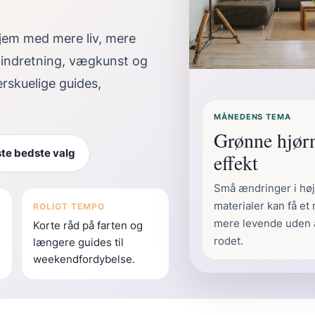
 hjem med mere liv, mere
gindretning, vægkunst og
erskuelige guides,
MÅNEDENS TEMA
Grønne hjørn
te bedste valg
effekt
Små ændringer i høj
materialer kan få et r
ROLIGT TEMPO
mere levende uden a
Korte råd på farten og
rodet.
længere guides til
weekendfordybelse.