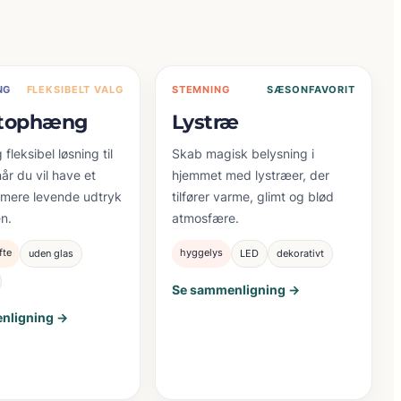
NG
FLEKSIBELT VALG
STEMNING
SÆSONFAVORIT
atophæng
Lystræ
fleksibel løsning til
Skab magisk belysning i
når du vil have et
hjemmet med lystræer, der
g mere levende udtryk
tilfører varme, glimt og blød
n.
atmosfære.
fte
hyggelys
uden glas
LED
dekorativt
Se sammenligning →
nligning →