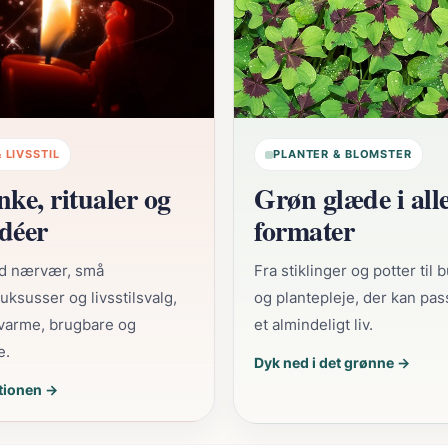
 LIVSSTIL
PLANTER & BLOMSTER
ke, ritualer og
Grøn glæde i all
idéer
formater
d nærvær, små
Fra stiklinger og potter til 
uksusser og livsstilsvalg,
og plantepleje, der kan pas
 varme, brugbare og
et almindeligt liv.
e.
Dyk ned i det grønne →
ationen →